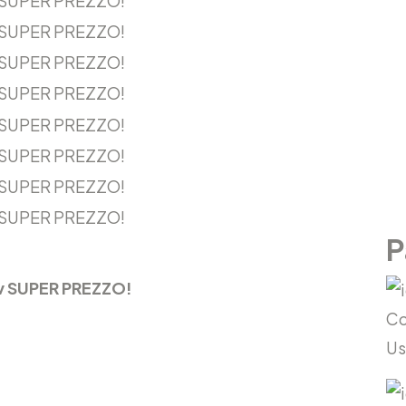
P
cv SUPER PREZZO!
Co
Us