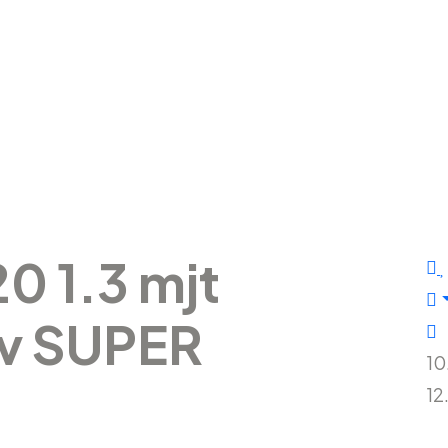
0 1.3 mjt
cv SUPER
10
12