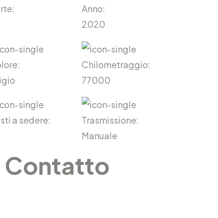
rte:
Anno:
2020
lore:
Chilometraggio:
igio
77000
sti a sedere:
Trasmissione:
Manuale
Contatto