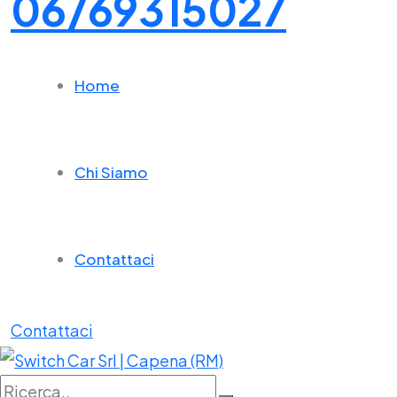
06/69315027
Home
Chi Siamo
Contattaci
Contattaci
Ricerca