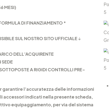
Po
36 MESI)
5
FORMULA DI FINANZIAMENTO *
Co
ISIBILE SUL NOSTRO SITO UFFICIALE
↓
Gr
CARICO DELL’ACQUIRENTE
Po
N SEDE
5
SOTTOPOSTE A RIGIDI CONTROLLI PRE-
 garantire l’accuratezza delle informazioni
gli accessori indicati nella presente scheda,
ttivo equipaggiamento, per via del sistema